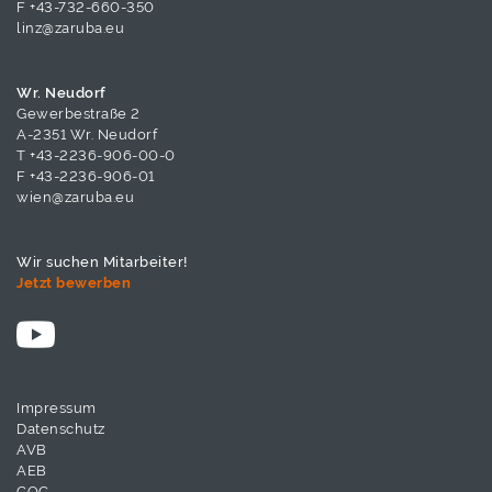
F +43-732-660-350
linz@zaruba.eu
Wr. Neudorf
Gewerbestraße 2
A-2351 Wr. Neudorf
T
+43-2236-906-00-0
F +43-2236-906-01
wien@zaruba.eu
Wir suchen Mitarbeiter!
Jetzt bewerben
Impressum
Datenschutz
AVB
AEB
COC