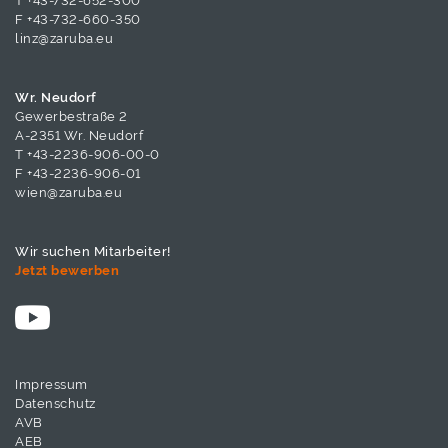
T
+43-732-652-300
F +43-732-660-350
linz@zaruba.eu
Wr. Neudorf
Gewerbestraße 2
A-2351 Wr. Neudorf
T
+43-2236-906-00-0
F +43-2236-906-01
wien@zaruba.eu
Wir suchen Mitarbeiter!
Jetzt bewerben
Impressum
Datenschutz
AVB
AEB