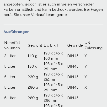
angeboten, jedoch ist er auch in vielen verschieden
Farben erhältlich und kann bedruckt werden. Bei Fragen
berät Sie unser Verkaufsteam gerne.
Ausführungen
Nennfüll­
UN-
Gewicht
L x B x H
Gewinde
volumen
Zulassung
193 x 145 x
3 Liter
140 g
DIN45
Y
160 mm
193 x 145 x
5 Liter
180 g
DIN45
Y
251 mm
193 x 145 x
5 Liter
230 g
DIN45
Y
251 mm
193 x 145 x
5 Liter
280 g
DIN45
X
251 mm
193 x 145 x
6 Liter
280 g
DIN45
-
296 mm
193 x 145 x