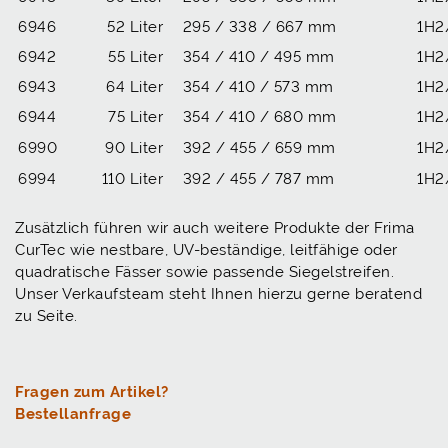
6946
52 Liter
295 / 338 / 667 mm
1H2
6942
55 Liter
354 / 410 / 495 mm
1H2
6943
64 Liter
354 / 410 / 573 mm
1H2
6944
75 Liter
354 / 410 / 680 mm
1H2
6990
90 Liter
392 / 455 / 659 mm
1H2
6994
110 Liter
392 / 455 / 787 mm
1H2
Zusätzlich führen wir auch weitere Produkte der Frima
CurTec wie nestbare, UV-beständige, leitfähige oder
quadratische Fässer sowie passende Siegelstreifen.
Unser Verkaufsteam steht Ihnen hierzu gerne beratend
zu Seite.
Fragen zum Artikel?
Bestellanfrage