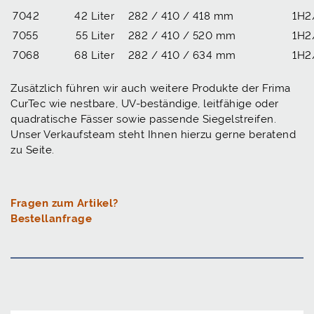
7042
42 Liter
282 / 410 / 418 mm
1H2
7055
55 Liter
282 / 410 / 520 mm
1H2
7068
68 Liter
282 / 410 / 634 mm
1H2
Zusätzlich führen wir auch weitere Produkte der Frima
CurTec wie nestbare, UV-beständige, leitfähige oder
quadratische Fässer sowie passende Siegelstreifen.
Unser Verkaufsteam steht Ihnen hierzu gerne beratend
zu Seite.
Fragen zum Artikel?
Bestellanfrage