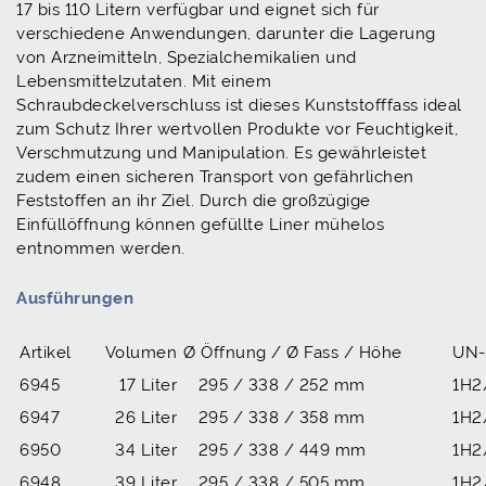
17 bis 110 Litern verfügbar und eignet sich für
verschiedene Anwendungen, darunter die Lagerung
von Arzneimitteln, Spezialchemikalien und
Lebensmittelzutaten. Mit einem
Schraubdeckelverschluss ist dieses Kunststofffass ideal
zum Schutz Ihrer wertvollen Produkte vor Feuchtigkeit,
Verschmutzung und Manipulation. Es gewährleistet
zudem einen sicheren Transport von gefährlichen
Feststoffen an ihr Ziel. Durch die großzügige
Einfüllöffnung können gefüllte Liner mühelos
entnommen werden.
Ausführungen
Artikel
Volumen
Ø Öffnung / Ø Fass / Höhe
UN-
6945
17 Liter
295 / 338 / 252 mm
1H2
6947
26 Liter
295 / 338 / 358 mm
1H2
6950
34 Liter
295 / 338 / 449 mm
1H2
6948
39 Liter
295 / 338 / 505 mm
1H2