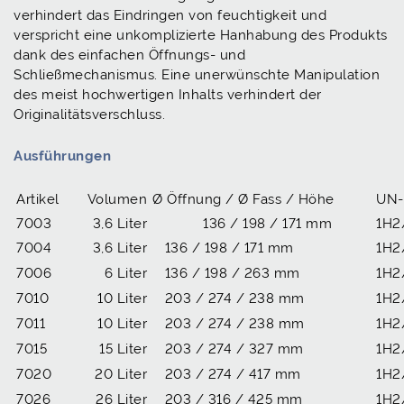
verhindert das Eindringen von feuchtigkeit und
verspricht eine unkomplizierte Hanhabung des Produkts
dank des einfachen Öffnungs- und
Schließmechanismus. Eine unerwünschte Manipulation
des meist hochwertigen Inhalts verhindert der
Originalitätsverschluss.
Ausführungen
Artikel
Volumen
Ø Öffnung / Ø Fass / Höhe
UN-
7003
3,6 Liter
136 / 198 / 171 mm
1H2
7004
3,6 Liter
136 / 198 / 171 mm
1H2
7006
6 Liter
136 / 198 / 263 mm
1H2
7010
10 Liter
203 / 274 / 238 mm
1H2
7011
10 Liter
203 / 274 / 238 mm
1H2
7015
15 Liter
203 / 274 / 327 mm
1H2
7020
20 Liter
203 / 274 / 417 mm
1H2
7026
26 Liter
203 / 316 / 425 mm
1H2