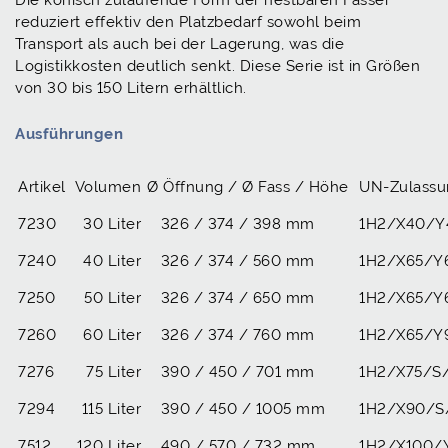
reduziert effektiv den Platzbedarf sowohl beim
Transport als auch bei der Lagerung, was die
Logistikkosten deutlich senkt. Diese Serie ist in Größen
von 30 bis 150 Litern erhältlich.
Ausführungen
Artikel
Volumen
Ø Öffnung / Ø Fass / Höhe
UN-Zulassu
7230
30 Liter
326 / 374 / 398 mm
1H2/X40/Y
7240
40 Liter
326 / 374 / 560 mm
1H2/X65/Y
7250
50 Liter
326 / 374 / 650 mm
1H2/X65/Y
7260
60 Liter
326 / 374 / 760 mm
1H2/X65/Y
7276
75 Liter
390 / 450 / 701 mm
1H2/X75/S
7294
115 Liter
390 / 450 / 1005 mm
1H2/X90/S
7512
120 Liter
490 / 570 / 732 mm
1H2/X100/