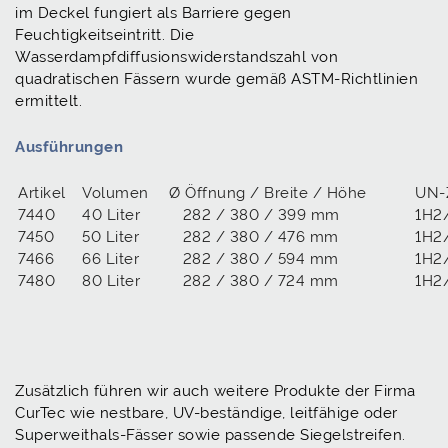
im Deckel fungiert als Barriere gegen
Feuchtigkeitseintritt. Die
Wasserdampfdiffusionswiderstandszahl von
quadratischen Fässern wurde gemäß ASTM-Richtlinien
ermittelt.
Ausführungen
Artikel
Volumen
Ø Öffnung / Breite / Höhe
UN-
7440
40 Liter
282 / 380 / 399 mm
1H2
7450
50 Liter
282 / 380 / 476 mm
1H2
7466
66 Liter
282 / 380 / 594 mm
1H2
7480
80 Liter
282 / 380 / 724 mm
1H2
Zusätzlich führen wir auch weitere Produkte der Firma
CurTec wie nestbare, UV-beständige, leitfähige oder
Superweithals-Fässer sowie passende Siegelstreifen.