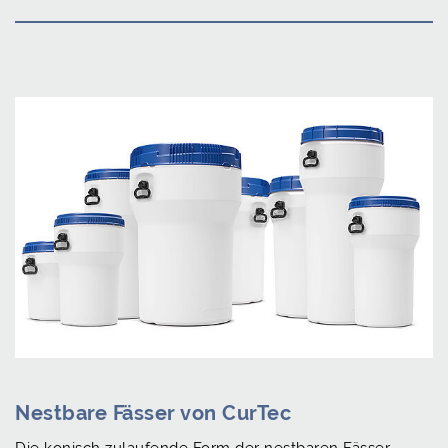
Nestbare Fässer von CurTec
Die konisch zulaufende Form der nestbaren Fässer