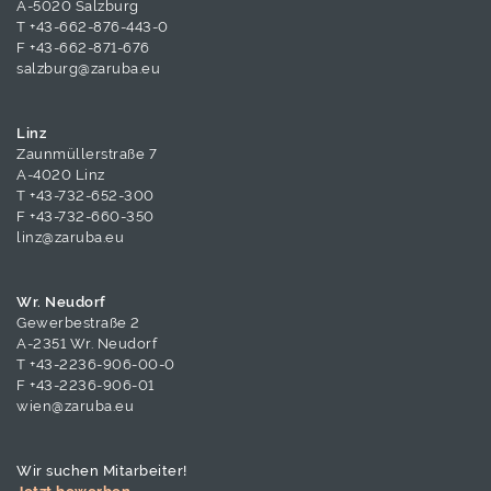
A-5020 Salzburg
T
+43-662-876-443-0
F +43-662-871-676
salzburg@zaruba.eu
Linz
Zaunmüllerstraße 7
A-4020 Linz
T
+43-732-652-300
F +43-732-660-350
linz@zaruba.eu
Wr. Neudorf
Gewerbestraße 2
A-2351 Wr. Neudorf
T
+43-2236-906-00-0
F +43-2236-906-01
wien@zaruba.eu
Wir suchen Mitarbeiter!