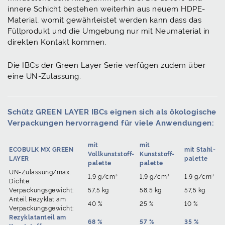
innere Schicht bestehen weiterhin aus neuem HDPE-
Material, womit gewährleistet werden kann dass das
Füllprodukt und die Umgebung nur mit Neumaterial in
direkten Kontakt kommen.
Die IBCs der Green Layer Serie verfügen zudem über
eine UN-Zulassung.
Schütz GREEN LAYER IBCs eignen sich als ökologische
Verpackungen hervorragend für viele Anwendungen:
mit
mit
ECOBULK MX GREEN
mit Stahl­
Vollkunststoff­
Kunststoff­
LAYER
palette
palette
palette
UN-Zulassung/max.
1,9 g/cm³
1,9 g/cm³
1,9 g/cm³
Dichte:
Verpackungsgewicht:
57,5 kg
58,5 kg
57,5 kg
Anteil Rezyklat am
40 %
25 %
10 %
Verpackungsgewicht:
Rezyklatanteil am
68 %
57 %
35 %