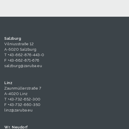
Salzburg
Vilniusstraße 12
A-5020 Salzburg
T
+43-662-876-443-0
F +43-662-871-676
salzburg@zaruba.eu
Linz
Zaunmüllerstraße 7
A-4020 Linz
T
+43-732-652-300
F +43-732-660-350
linz@zaruba.eu
Wr. Neudorf