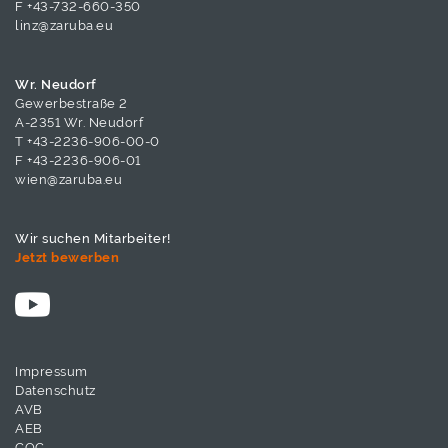
F +43-732-660-350
linz@zaruba.eu
Wr. Neudorf
Gewerbestraße 2
A-2351 Wr. Neudorf
T
+43-2236-906-00-0
F +43-2236-906-01
wien@zaruba.eu
Wir suchen Mitarbeiter!
Jetzt bewerben
Impressum
Datenschutz
AVB
AEB
COC