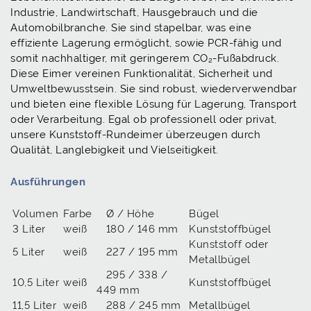
Industrie, Landwirtschaft, Hausgebrauch und die
Automobilbranche. Sie sind stapelbar, was eine
effiziente Lagerung ermöglicht, sowie PCR-fähig und
somit nachhaltiger, mit geringerem CO₂-Fußabdruck.
Diese Eimer vereinen Funktionalität, Sicherheit und
Umweltbewusstsein. Sie sind robust, wiederverwendbar
und bieten eine flexible Lösung für Lagerung, Transport
oder Verarbeitung. Egal ob professionell oder privat,
unsere Kunststoff-Rundeimer überzeugen durch
Qualität, Langlebigkeit und Vielseitigkeit.
Ausführungen
Volumen
Farbe
Ø / Höhe
Bügel
3 Liter
weiß
180 / 146 mm
Kunststoffbügel
Kunststoff oder
5 Liter
weiß
227 / 195 mm
Metallbügel
295 / 338 /
10,5 Liter
weiß
Kunststoffbügel
449 mm
11,5 Liter
weiß
288 / 245 mm
Metallbügel