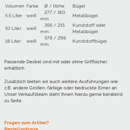
Volumen
Farbe
Ø / Höhe
Bügel
277 / 180
5,5 Liter
weiß
Metallbügel
mm
356 / 215
Kunststoff oder
10 Liter
weiß
mm
Metallbügel
378 / 298
18 Liter
weiß
Kunststoffbügel
mm
Passende Deckel sind mit oder ohne Grifflöcher
erhältlich.
Zusätzlich bieten wir auch weitere Ausführungen wie
z.B. andere Größen, färbige oder bedruckte Eimer an.
Unser Verkaufsteam steht Ihnen hierzu gerne beratend
zu Seite.
Fragen zum Artikel?
Bestellanfrage